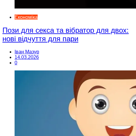
Економіка
Пози для секса та вібратор для двох:
нові відчуття для пари
Іван Мазур
14.03.2026
0