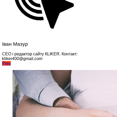
Іван Мазур
CEO і редактор сайту КLIKER. Контакт:
kliker400@gmail.com
Навігація
Prev
записів