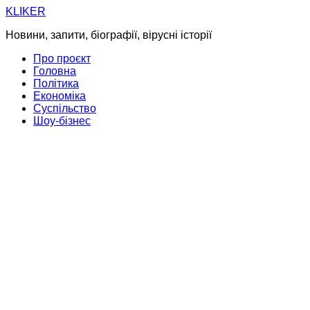
Skip
KLIKER
to
Новини, запити, біографії, вірусні історії
content
Про проєкт
Головна
Політика
Економіка
Суспільство
Шоу-бізнес