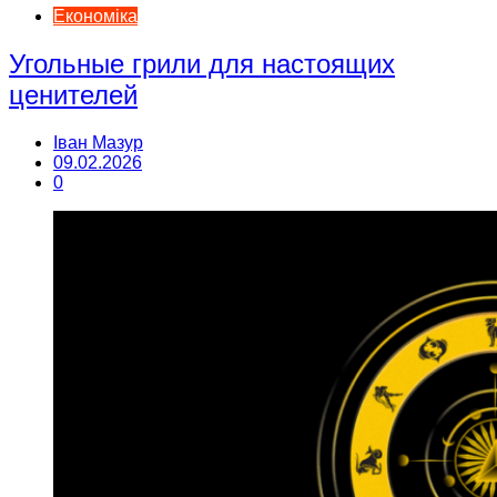
Економіка
Угольные грили для настоящих
ценителей
Іван Мазур
09.02.2026
0