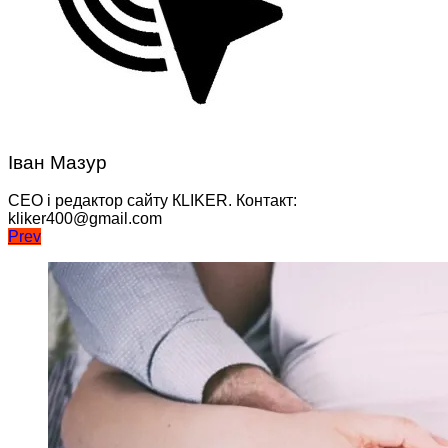
Іван Мазур
CEO і редактор сайту КLIKER. Контакт:
kliker400@gmail.com
Навігація
Prev
записів