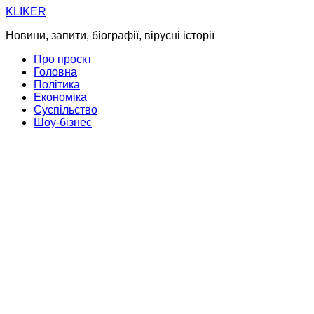
Skip
KLIKER
to
Новини, запити, біографії, вірусні історії
content
Про проєкт
Головна
Політика
Економіка
Суспільство
Шоу-бізнес