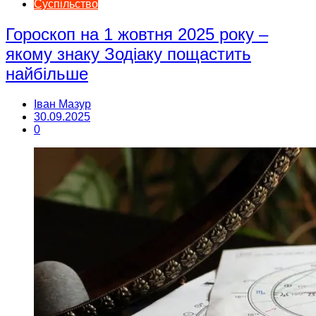
Суспільство
Гороскоп на 1 жовтня 2025 року –
якому знаку Зодіаку пощастить
найбільше
Іван Мазур
30.09.2025
0