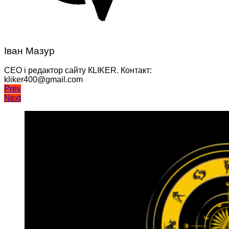
Іван Мазур
CEO і редактор сайту КLIKER. Контакт:
kliker400@gmail.com
Навігація
Prev
Next
записів