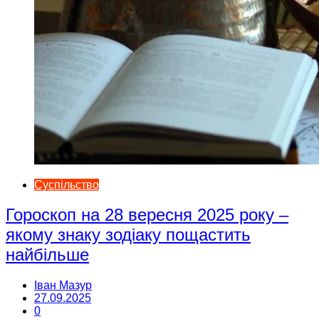
Суспільство
Гороскоп на 28 вересня 2025 року –
якому знаку зодіаку пощастить
найбільше
Іван Мазур
27.09.2025
0