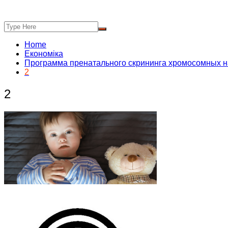
Home
Економіка
Программа пренатального скрининга хромосомных 
2
2