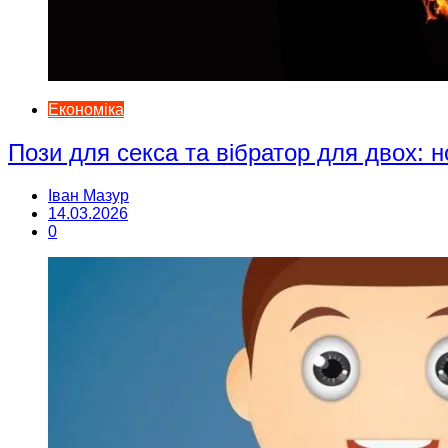
Економіка
Пози для секса та вібратор для двох: н
Іван Мазур
14.03.2026
0