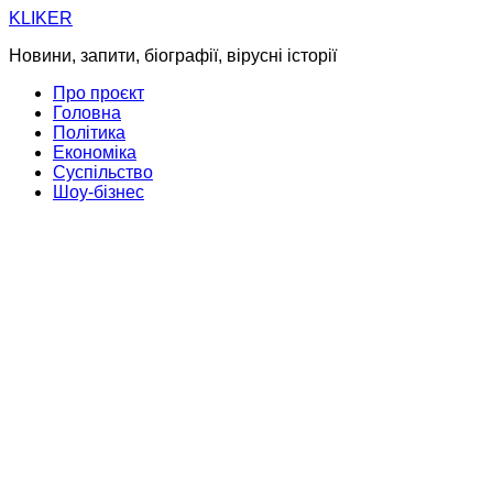
Skip
KLIKER
to
Новини, запити, біографії, вірусні історії
content
Про проєкт
Головна
Політика
Економіка
Суспільство
Шоу-бізнес