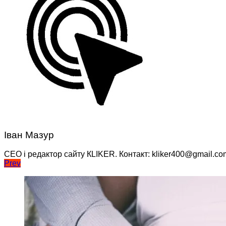
Іван Мазур
CEO і редактор сайту КLIKER. Контакт: kliker400@gmail.co
Навігація
Prev
записів