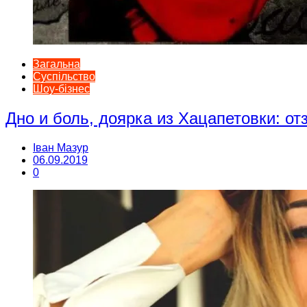
Загальна
Суспільство
Шоу-бізнес
Дно и боль, доярка из Хацапетовки: о
Іван Мазур
06.09.2019
0