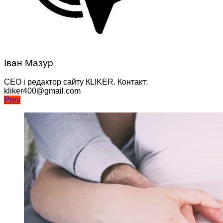
Іван Мазур
CEO і редактор сайту КLIKER. Контакт:
kliker400@gmail.com
Навігація
Prev
записів