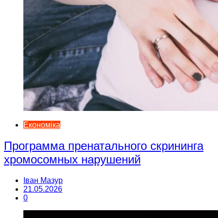
Економіка
Программа пренатального скрининга
хромосомных нарушений
Іван Мазур
21.05.2026
0