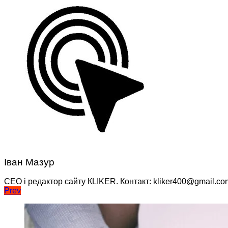
Іван Мазур
CEO і редактор сайту КLIKER. Контакт: kliker400@gmail.co
Навігація
Prev
записів