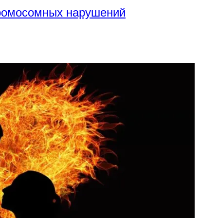
хромосомных нарушений