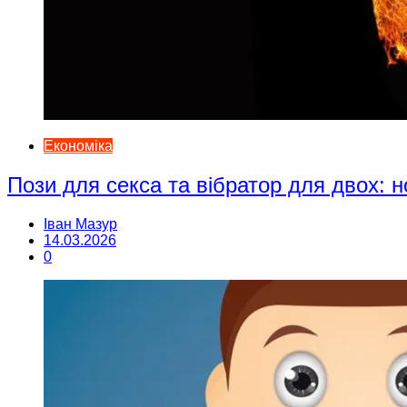
Економіка
Пози для секса та вібратор для двох: н
Іван Мазур
14.03.2026
0