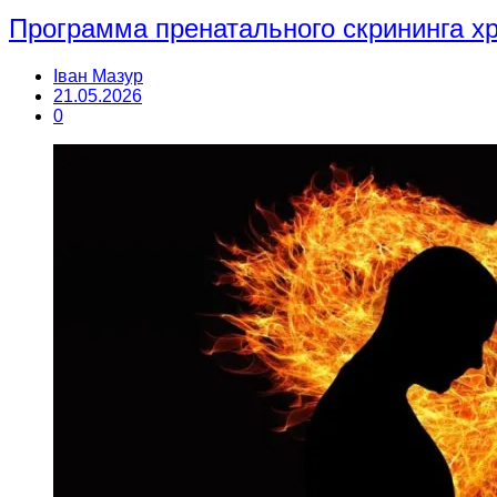
Программа пренатального скрининга 
Іван Мазур
21.05.2026
0