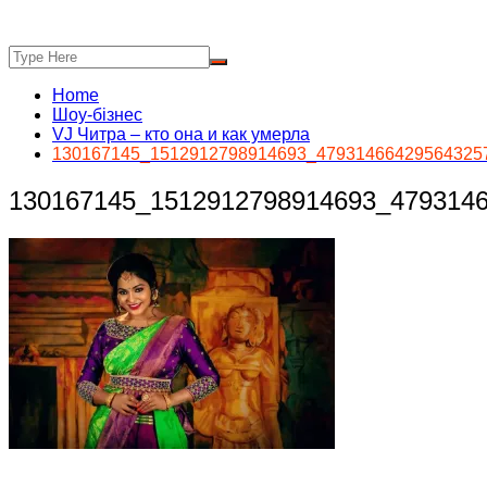
Home
Шоу-бізнес
VJ Читра – кто она и как умерла
130167145_1512912798914693_47931466429564325
130167145_1512912798914693_479314