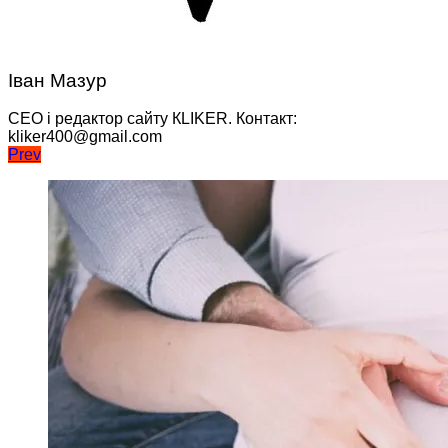
Іван Мазур
CEO і редактор сайту КLIKER. Контакт:
kliker400@gmail.com
Навігація
Prev
записів