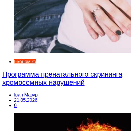
Економіка
Программа пренатального скрининга
хромосомных нарушений
Іван Мазур
21.05.2026
0