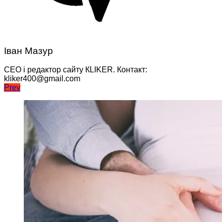
Іван Мазур
CEO і редактор сайту КLIKER. Контакт:
kliker400@gmail.com
Навігація
Prev
записів