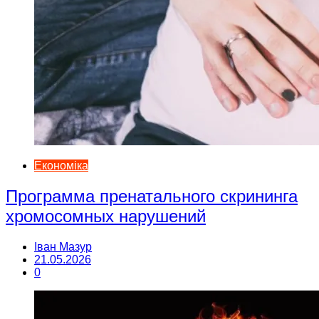
Економіка
Программа пренатального скрининга
хромосомных нарушений
Іван Мазур
21.05.2026
0