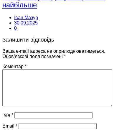
найбільше
Іван Мазур
30.09.2025
0
Залишити відповідь
Ваша e-mail адреса не оприлюднюватиметься.
Обов’язкові поля позначені
*
Коментар
*
Ім'я
*
Email
*