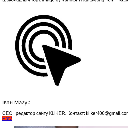
Іван Мазур
CEO і редактор сайту КLIKER. Контакт: kliker400@gmail.co
Навігація
Prev
записів