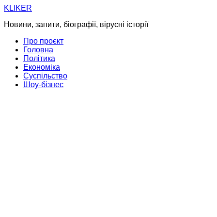
Skip
KLIKER
to
Новини, запити, біографії, вірусні історії
content
Про проєкт
Головна
Політика
Економіка
Суспільство
Шоу-бізнес