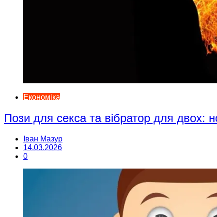
Економіка
Пози для секса та вібратор для двох: н
Іван Мазур
14.03.2026
0