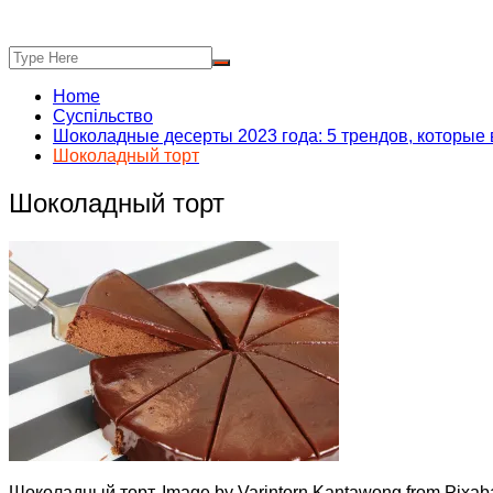
Home
Суспільство
Шоколадные десерты 2023 года: 5 трендов, которые 
Шоколадный торт
Шоколадный торт
Шоколадный торт. Image by Varintorn Kantawong from Pixab