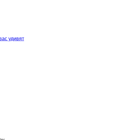
вас удивят
ay