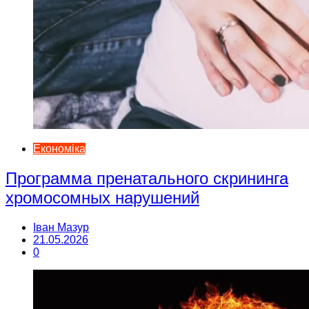
Економіка
Программа пренатального скрининга
хромосомных нарушений
Іван Мазур
21.05.2026
0