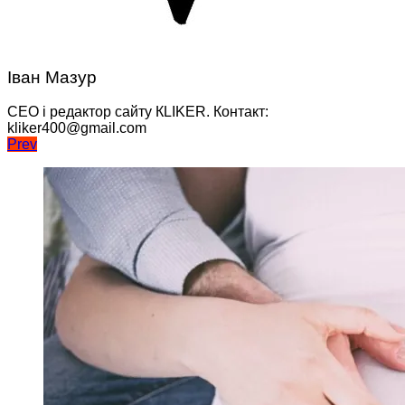
Іван Мазур
CEO і редактор сайту КLIKER. Контакт:
kliker400@gmail.com
Навігація
Prev
записів