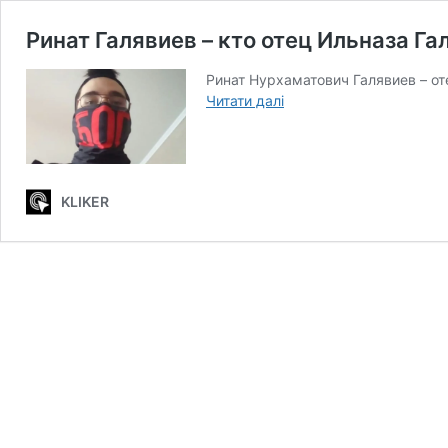
Ринат Галявиев – кто отец Ильназа Га
Ринат Нурхаматович Галявиев – от
Ринат
Читати далі
Галявиев
–
кто
отец
KLIKER
Ильназа
Галявиева