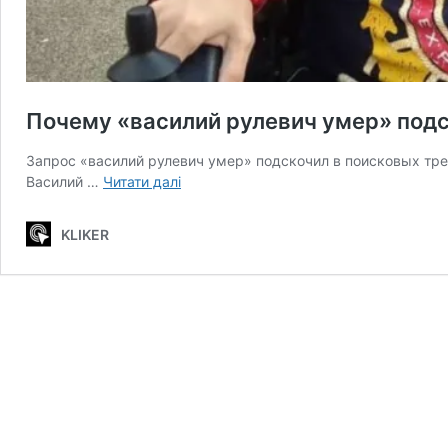
Почему «василий рулевич умер» подс
Запрос «василий рулевич умер» подскочил в поисковых трен
Почему
Василий …
Читати далі
«василий
рулевич
KLIKER
умер»
подскочило
в
трендах