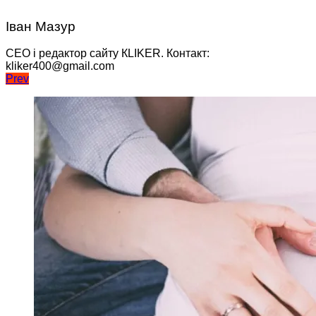
Іван Мазур
CEO і редактор сайту КLIKER. Контакт:
kliker400@gmail.com
Навігація
Prev
записів