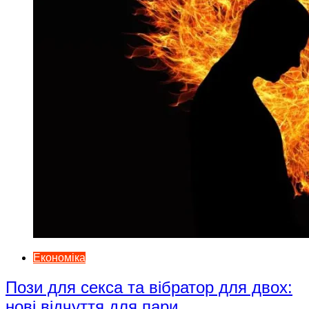
Економіка
Пози для секса та вібратор для двох:
нові відчуття для пари