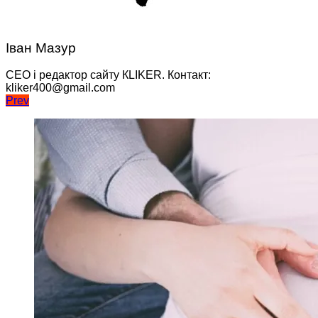
Іван Мазур
CEO і редактор сайту КLIKER. Контакт:
kliker400@gmail.com
Навігація
Prev
записів