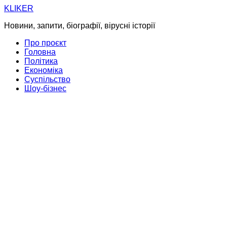
Skip
KLIKER
to
Новини, запити, біографії, вірусні історії
content
Про проєкт
Головна
Політика
Економіка
Суспільство
Шоу-бізнес