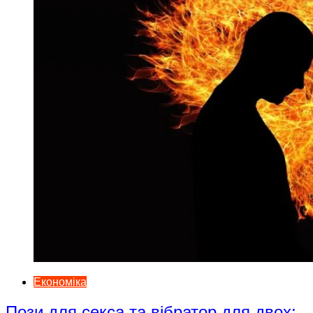
Економіка
Пози для секса та вібратор для двох: