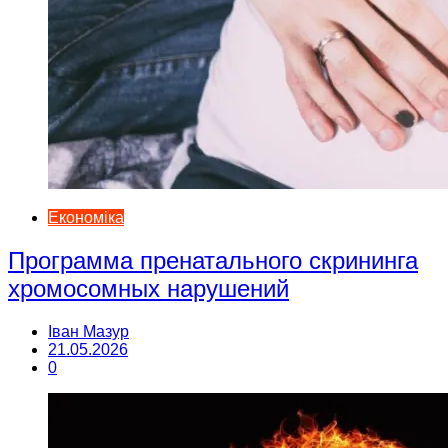
Економіка
Программа пренатального скрининга
хромосомных нарушений
Іван Мазур
21.05.2026
0