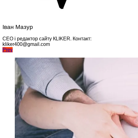
Іван Мазур
CEO і редактор сайту КLIKER. Контакт:
kliker400@gmail.com
Навігація
Prev
записів