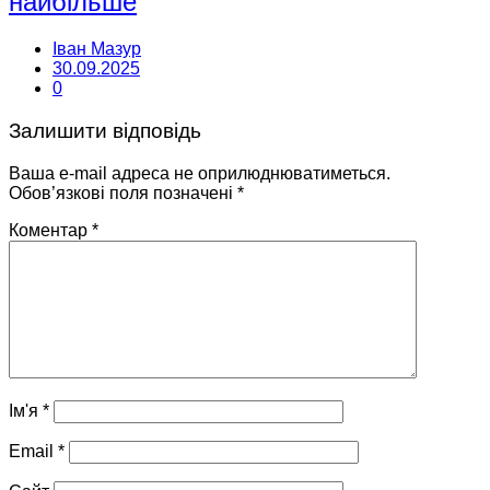
найбільше
Іван Мазур
30.09.2025
0
Залишити відповідь
Ваша e-mail адреса не оприлюднюватиметься.
Обов’язкові поля позначені
*
Коментар
*
Ім'я
*
Email
*