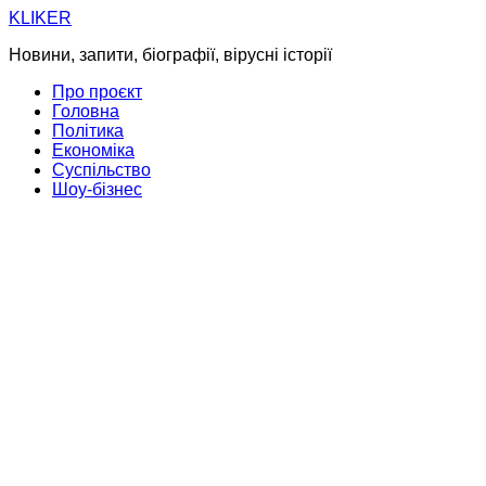
Skip
KLIKER
to
Новини, запити, біографії, вірусні історії
content
Про проєкт
Головна
Політика
Економіка
Суспільство
Шоу-бізнес