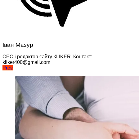
Іван Мазур
CEO і редактор сайту КLIKER. Контакт:
kliker400@gmail.com
Навігація
Prev
записів