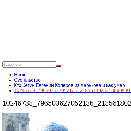
Home
Суспільство
Кто бегун Евгений Колеров из Харькова и как умер
10246738_796503627052136_2185618020258860939
10246738_796503627052136_21856180