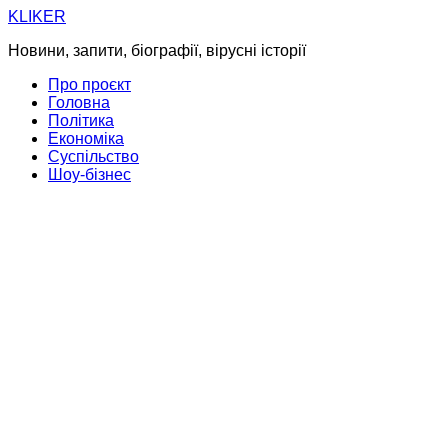
Skip
KLIKER
to
Новини, запити, біографії, вірусні історії
content
Про проєкт
Головна
Політика
Економіка
Суспільство
Шоу-бізнес