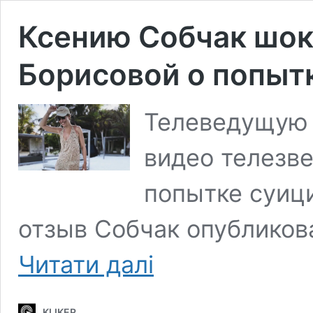
Ксению Собчак шок
Борисовой о попыт
Телеведущую 
видео телезв
попытке суиц
отзыв Собчак опубликов
Ксению
Читати далі
Собчак
шокировало
видео
KLIKER
Даны