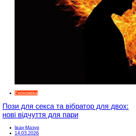
Економіка
Пози для секса та вібратор для двох:
нові відчуття для пари
Іван Мазур
14.03.2026