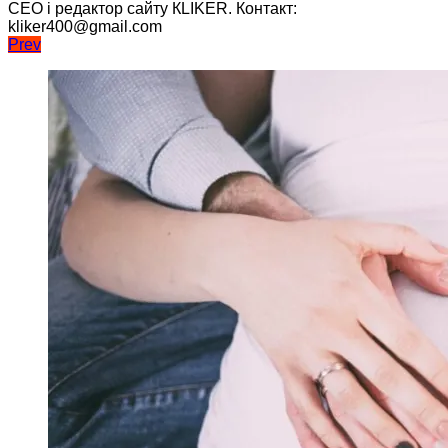
CEO і редактор сайту КLIKER. Контакт:
kliker400@gmail.com
Навігація
Prev
записів