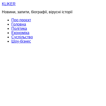
Skip
KLIKER
to
Новини, запити, біографії, вірусні історії
content
Про проєкт
Головна
Політика
Економіка
Суспільство
Шоу-бізнес