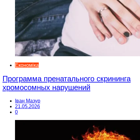
Економіка
Программа пренатального скрининга
хромосомных нарушений
Іван Мазур
21.05.2026
0