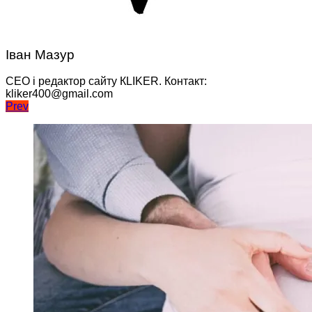
Іван Мазур
CEO і редактор сайту КLIKER. Контакт:
kliker400@gmail.com
Навігація
Prev
записів