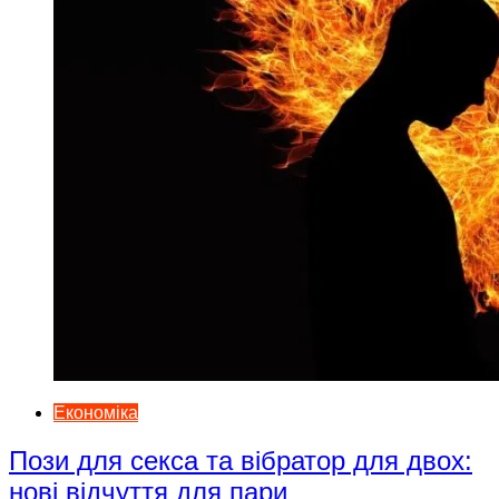
Економіка
Пози для секса та вібратор для двох:
нові відчуття для пари