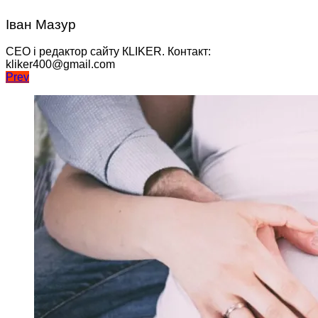
Іван Мазур
CEO і редактор сайту КLIKER. Контакт:
kliker400@gmail.com
Навігація
Prev
записів