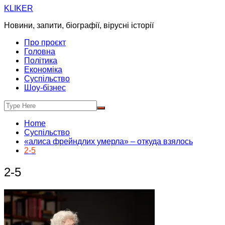
Skip
KLIKER
to
Новини, запити, біографії, вірусні історії
content
Про проєкт
Головна
Політика
Економіка
Суспільство
Шоу-бізнес
Home
Суспільство
«алиса фрейндлих умерла» – откуда взялось
2-5
2-5