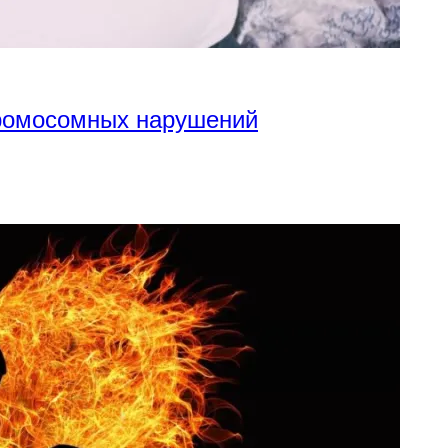
хромосомных нарушений