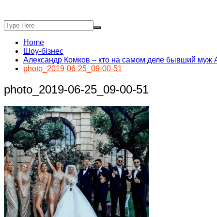
Home
Шоу-бізнес
Александр Комков – кто на самом деле бывший муж А
photo_2019-06-25_09-00-51
photo_2019-06-25_09-00-51