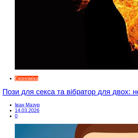
Економіка
Пози для секса та вібратор для двох: н
Іван Мазур
14.03.2026
0