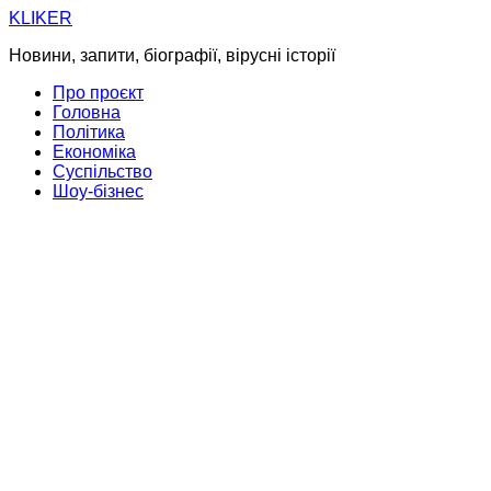
Skip
KLIKER
to
Новини, запити, біографії, вірусні історії
content
Про проєкт
Головна
Політика
Економіка
Суспільство
Шоу-бізнес